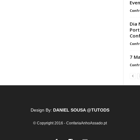
Eve
Confr
Dia 
Port
Conf
Confr
7 Ma
Confr
Design By:
DANIEL SOUSA @TUTODS
© Copyright 2016 - ConfariaAnhoAssado.pt