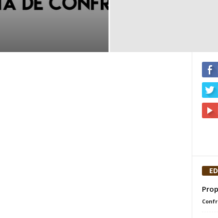
ED
Prop
Confr