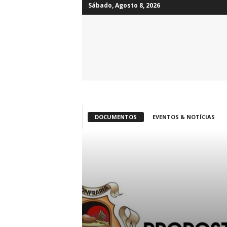
Sábado, Agosto 8, 2026
Confraria
do
Anho
Assado
com
Arroz
de
Forno
DOCUMENTOS
EVENTOS & NOTÍCIAS